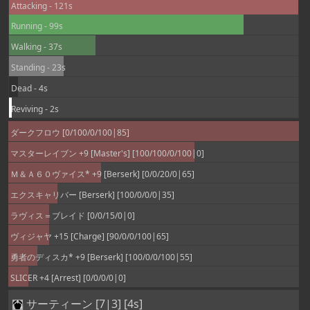
Attacking - 121s
Running - 99s
Walking - 37s
Standing - 23s
Dead - 4s
Reviving - 2s
ダークフロウ [0/100/0/100|85]
マスターレイブン +9 [Master's] [100/100/0/100|0]
Ｍ＆Ａ６０ヴァイス* +9 [Berserk] [0/0/20/0|65]
エクスキャリバー [Berserk] [100/0/0/0|35]
ラヴィス＝ブレイド [0/0/15/0|0]
ヴィジャヤ +15 [Charge] [90/0/0/100|65]
勇者のディスカ* +9 [Berserk] [100/0/0/100|55]
SLICER +4 [Arrest] [0/0/0/0|0]
サーティーン [7|3] [4s]