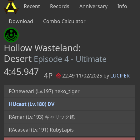
Recent
Records
Anniversary
Info
Download
Combo Calculator
Hollow Wasteland:
Desert
Episode 4 - Ultimate
4:45.947
4P
22:49 11/02/2025 by
LUCIFER
FOnewearl (Lv.197) neko_tiger
HUcast (Lv.180) DV
RAmar (Lv.193) ギャリック砲
RAcaseal (Lv.191) RubyLapis