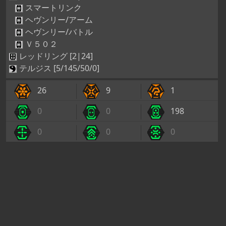
スマートリンク
ヘヴンリー/アーム
ヘヴンリー/バトル
Ｖ５０２
レッドリング [2|24]
テルジス [5/145/50/0]
26
9
1
0
0
198
0
0
0